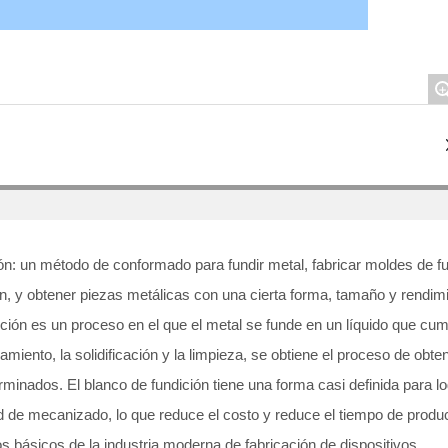
+
ón: un método de conformado para fundir metal, fabricar moldes de fu
ón, y obtener piezas metálicas con una cierta forma, tamaño y rendimi
ición es un proceso en el que el metal se funde en un líquido que cum
riamiento, la solidificación y la limpieza, se obtiene el proceso de o
rminados. El blanco de fundición tiene una forma casi definida para 
d de mecanizado, lo que reduce el costo y reduce el tiempo de producc
s básicos de la industria moderna de fabricación de dispositivos.