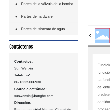
●
Partes de la válvula de la bomba
●
Partes de hardware
●
Partes del sistema de agua
Contáctenos
Contactos:
Fundici
Sun Wenxin
fundici
Teléfono:
La fund
86-13335006930
del enf
Correo electrónico:
predete
sunwenxin@banghe.com
cantida
Dirección:
proceso
Parque Industrial Madian, Ciudad de